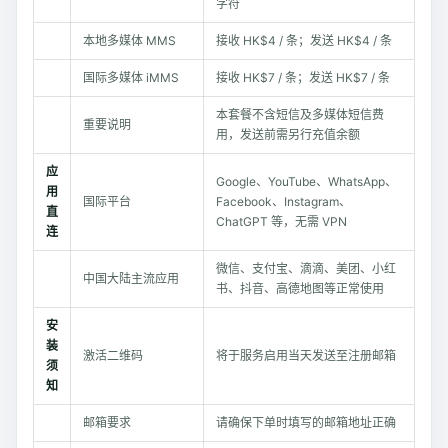
字符
本地多媒体 MMS
接收 HK$4 / 条；发送 HK$4 / 条
国际多媒体 iMMS
接收 HK$7 / 条；发送 HK$7 / 条
本套餐不含短信及多媒体短信费
重要说明
用，发送前需另行充值余额
应
Google、YouTube、WhatsApp、
用
国际平台
Facebook、Instagram、
直
ChatGPT 等，无需 VPN
连
微信、支付宝、滴滴、美团、小红
中国大陆主流应用
书、抖音、高德地图等正常使用
安
装
激活二维码
将于服务启用当天发送至注册邮箱
须
知
邮箱要求
请确保下单时填写的邮箱地址正确