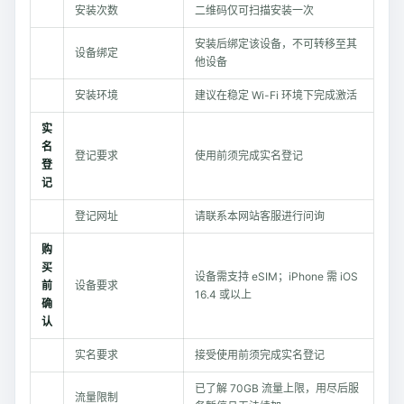
安装次数
二维码仅可扫描安装一次
安装后绑定该设备，不可转移至其
设备绑定
他设备
安装环境
建议在稳定 Wi-Fi 环境下完成激活
实
名
登记要求
使用前须完成实名登记
登
记
登记网址
请联系本网站客服进行问询
购
买
设备需支持 eSIM；iPhone 需 iOS
前
设备要求
16.4 或以上
确
认
实名要求
接受使用前须完成实名登记
已了解 70GB 流量上限，用尽后服
流量限制