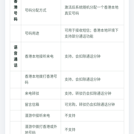
香
港
激活后系统随机分配一个香港本地
号码分配方式
号
真实号码
码
可用于接收短信；香港本地环境下
号码用途
支持部分通话功能
语
音
香港本地接听来电
支持，会扣除通话分钟
通
话
香港本地拨打香港号
支持，会扣除通话分钟
码
来电转驳
支持，转驳仍会扣除通话分钟
留言信箱
可另购，转驳仍会扣除通话分钟
漫游中接听来电
不支持
漫游中拨打香港或外
不支持
地号码