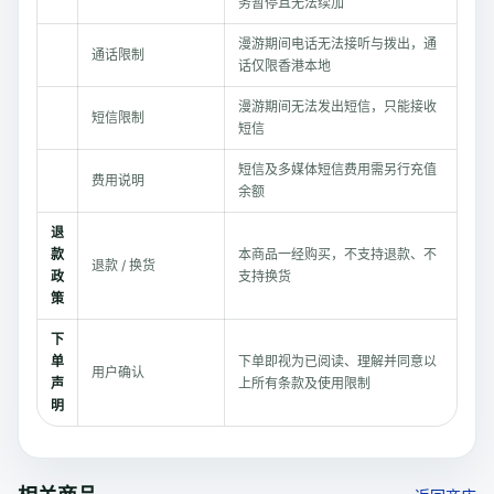
务暂停且无法续加
漫游期间电话无法接听与拨出，通
通话限制
话仅限香港本地
漫游期间无法发出短信，只能接收
短信限制
短信
短信及多媒体短信费用需另行充值
费用说明
余额
退
款
本商品一经购买，不支持退款、不
退款 / 换货
政
支持换货
策
下
单
下单即视为已阅读、理解并同意以
用户确认
声
上所有条款及使用限制
明