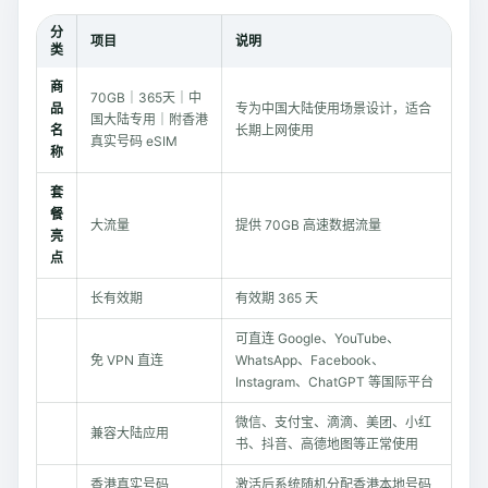
分
项目
说明
类
商
70GB｜365天｜中
品
专为中国大陆使用场景设计，适合
国大陆专用｜附香港
名
长期上网使用
真实号码 eSIM
称
套
餐
大流量
提供 70GB 高速数据流量
亮
点
长有效期
有效期 365 天
可直连 Google、YouTube、
免 VPN 直连
WhatsApp、Facebook、
Instagram、ChatGPT 等国际平台
微信、支付宝、滴滴、美团、小红
兼容大陆应用
书、抖音、高德地图等正常使用
香港真实号码
激活后系统随机分配香港本地号码