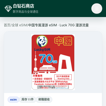
白钻石商店
数字商品与全球通信
首页
/
全球 eSIM
/
中国专属漫游 eSIM · Luck 70G 漫游流量
esim
库存 11件
邮箱接收