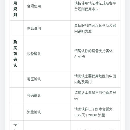
用
请按使用地法律法规及各平
合规使用
规
台规则使用本卡
则
具体服务内容以运营商及官
信息说明
网说明为准
购
买
请确认你的设备支持实体
前
设备确认
SIM 卡
确
认
请确认主要使用地区为中国
地区确认
内地及澳门
请确认本套餐不附带香港号
号码确认
码
请确认你已了解本套餐为
流量确认
365 天 / 20GB 流量
下