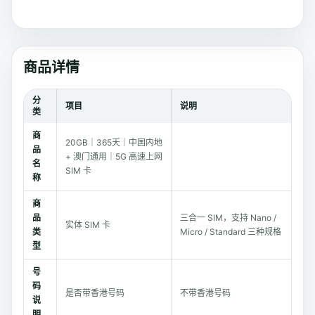
商品详情
分
项目
说明
类
商
20GB｜365天｜中国内地
品
+ 澳门通用｜5G 高速上网
名
SIM 卡
称
商
品
三合一 SIM，支持 Nano /
实体 SIM 卡
类
Micro / Standard 三种规格
型
号
码
是否带香港号码
不带香港号码
说
明